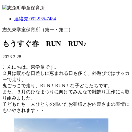
志免町学童保育所
連絡先
092-935-7484
志免東学童保育所（第一・第二）
もうすぐ春 RUN RUN♪
2023.2.28
こんにちは。東学童です。
２月は暖かな日差しに恵まれる日も多く、外遊びではサッカ
ーで走り、
鬼ごっこで走り、RUN！RUN！な子どもたちです。
また、３月のひなまつりに向けてみんなで雛飾り工作にも取
り組みました。
子どもたち一人ひとりの描いたお雛様とお内裏さまの表情に
もいやされます・・