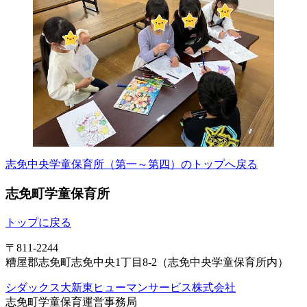
志免中央学童保育所（第一～第四）のトップへ戻る
志免町学童保育所
トップに戻る
〒811-2244
糟屋郡志免町志免中央1丁目8-2（志免中央学童保育所内）
シダックス大新東ヒューマンサービス株式会社
志免町学童保育運営事務局