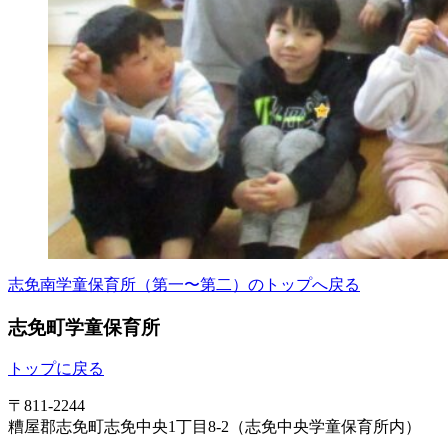
志免南学童保育所（第一〜第二）のトップへ戻る
志免町学童保育所
トップに戻る
〒811-2244
糟屋郡志免町志免中央1丁目8-2（志免中央学童保育所内）