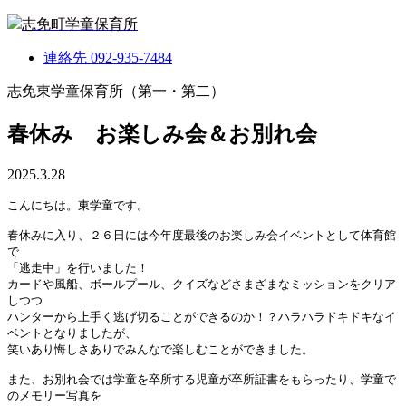
志免町学童保育所
連絡先
092-935-7484
志免東学童保育所（第一・第二）
春休み お楽しみ会＆お別れ会
2025.3.28
こんにちは。東学童です。
春休みに入り、２６日には今年度最後のお楽しみ会イベントとして体育館
で
「逃走中」を行いました！
カードや風船、ボールプール、クイズなどさまざまなミッションをクリア
しつつ
ハンターから上手く逃げ切ることができるのか！？ハラハラドキドキなイ
ベントとなりましたが、
笑いあり悔しさありでみんなで楽しむことができました。
また、お別れ会では学童を卒所する児童が卒所証書をもらったり、学童で
のメモリー写真を