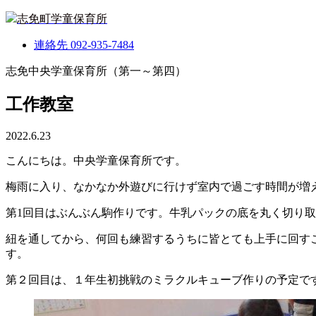
志免町学童保育所
連絡先
092-935-7484
志免中央学童保育所（第一～第四）
工作教室
2022.6.23
こんにちは。中央学童保育所です。
梅雨に入り、なかなか外遊びに行けず室内で過ごす時間が増
第1回目はぶんぶん駒作りです。牛乳パックの底を丸く切り
紐を通してから、何回も練習するうちに皆とても上手に回す
す。
第２回目は、１年生初挑戦のミラクルキューブ作りの予定で