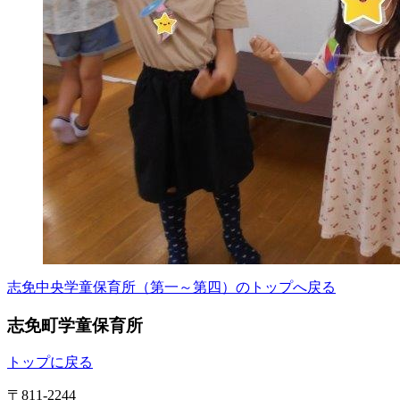
志免中央学童保育所（第一～第四）のトップへ戻る
志免町学童保育所
トップに戻る
〒811-2244